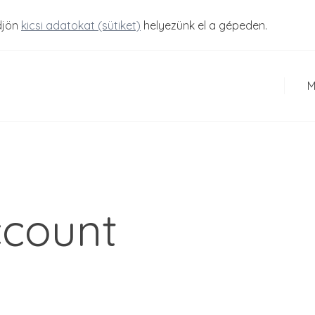
djön
kicsi adatokat (sütiket)
helyezünk el a gépeden.
M
count