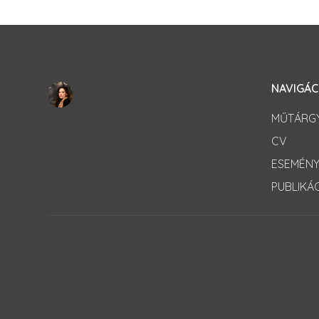
NAVIGÁC
MŰTÁRG
CV
ESEMÉN
PUBLIKÁ