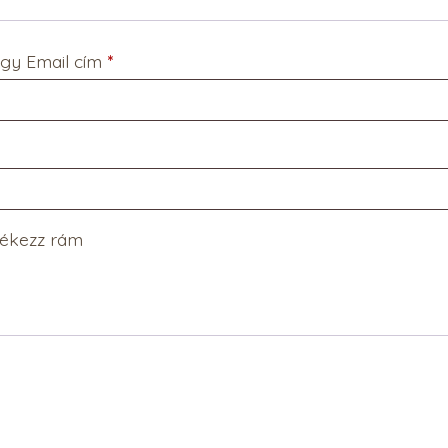
Kötelező
agy Email cím
*
ékezz rám