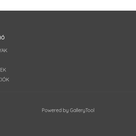
IÓ
YAK
YEK
CIÓK
Powered by GalleryTool