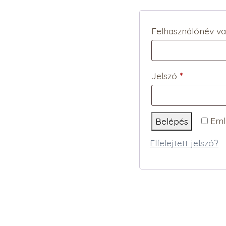
Felhasználónév v
Kötelező
Jelszó
*
Eml
Belépés
Elfelejtett jelszó?