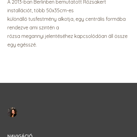
A 2013-ban Berlinben bemutatott Rózsakert
installációt, több 50x35cm-es
különálló tusfestmény alkotja, egy centrális formába
rendezve ami szintén a
rózsa megannyi jelentéséhez kapcsolódóan áll össze
egy egésszé.
NAVIGÁCIÓ