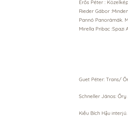
Erős Péter : Közelké
Rieder Gábor :Minden E
Pannó Panorámák. MK
Mirella Pribac :Spazi
Guet Péter: Trans/ Őr
Schneller János: Őry 
Kiều Bích Hậu inter