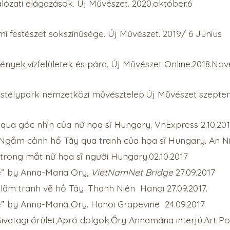
ózati elágazások. Új Művészet. 2020.október.6
mi festészet sokszínűsége. Új Művészet. 2019/ 6 Junius
 fények,vízfelületek és pára. Új Művészet Online.2018.N
astélypark nemzetközi művésztelep.Új Művészet szepte
qua góc nhìn của nữ họa sĩ Hungary. VnExpress 2.10.20
gắm cảnh hồ Tây qua tranh của họa sĩ Hungary. An Nin
trong mắt nữ họa sĩ người Hungary.02.10.2017
e” by Anna-Maria Ory,
VietNamNet Bridge
27.09.2017
 lãm tranh vẽ hồ Tây .Thanh Niên Hanoi 27.09.2017.
e” by Anna-Maria Ory. Hanoi Grapevine 24.09.2017.
ivatagi őrület,Apró dolgok.Őry Annamária interjú.Art Por