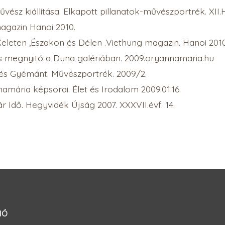
sz kiállítása. Elkapott pillanatok-művészportrék. XII.H
agazin Hanoi 2010.
s Keleten ,Északon és Délen .Viethung magazin. Hanoi 2010
tás megnyitó a Duna galériában. 2009.oryannamaria.hu
és Gyémánt. Művészportrék. 2009/2.
nnamária képsorai. Élet és Irodalom 2009.01.16.
r Idő. Hegyvidék Újság 2007. XXXVII.évf. 14.
IÓ