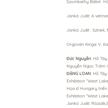
Szombathy Bálint Hál
Jankó Judit: A vietna
Jankó Judit : Színek,
Orgován Kinga: V. K
Đức Nguyễn:
Hồ Tây 
Nguyễn Ngọc Trâm :N
ĐẶNG LOAN:
Hồ Tây 
Exhibition “West Lak
Họa sĩ Hungary triển
Exhibition “West Lak
Jankó Judit: Rózsák,S