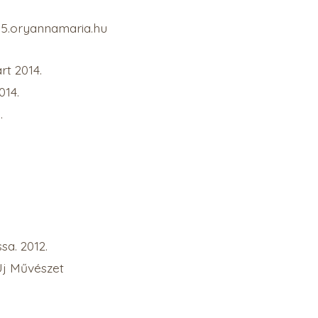
15.oryannamaria.hu
rt 2014.
014.
.
sa. 2012.
Új Művészet