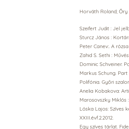
Horváth Roland; Őry 
Szeifert Judit : Jel j
Sturcz János : Kortár
Peter Canev:. A rózsa
Zahid S. Sethi : Művé
Dominic Schveiner. Pa
Markus Schung. Part 
Polifónia. Győri szalo
Anelia Kobakova: Art
Marosovszky Miklós : 
Lóska Lajos: Szíves 
XXIII.évf.2.2012.
Egy szíves tárlat. Fide