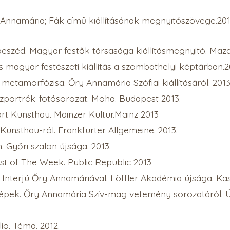
Annamária; Fák című kiállításának megnyitószövege.20
elbeszéd. Magyar festők társasága kiállításmegnyitó. Maza
s magyar festészeti kiállítás a szombathelyi képtárban.2
 metamorfózisa. Őry Annamária Szófiai kiállításáról. 2013
szportrék-fotósorozat. Moha. Budapest 2013.
rt Kunsthau. Mainzer Kultur.Mainz 2013
Kunsthau-ról. Frankfurter Allgemeine. 2013.
n. Győri szalon újsága. 2013.
ist of The Week. Public Republic 2013
Interjú Őry Annamáriával. Löffler Akadémia újsága. Kas
képek. Őry Annamária Szív-mag vetemény sorozatáról. 
lio. Téma. 2012.