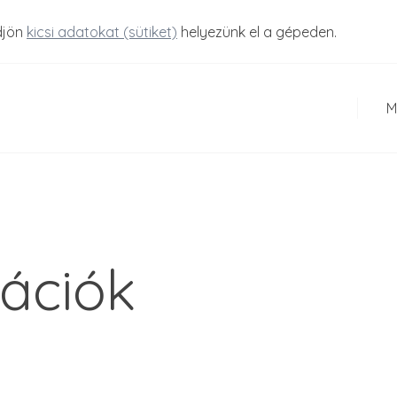
djön
kicsi adatokat (sütiket)
helyezünk el a gépeden.
M
kációk