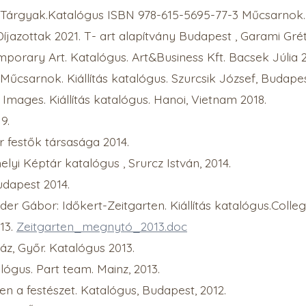
 Tárgyak.Katalógus ISBN 978-615-5695-77-3 Műcsarnok.
íjazottak 2021. T- art alapítvány Budapest , Garami Grét
orary Art. Katalógus. Art&Business Kft. Bacsek Júlia 2
űcsarnok. Kiállítás katalógus. Szurcsik József, Budapes
mages. Kiállítás katalógus. Hanoi, Vietnam 2018.
9.
r festők társasága 2014.
yi Képtár katalógus , Srurcz István, 2014.
udapest 2014.
er Gábor: Időkert-Zeitgarten. Kiállítás katalógus.Colle
13.
Zeitgarten_megnytó_2013.doc
áz, Győr. Katalógus 2013.
ógus. Part team. Mainz, 2013.
éken a festészet. Katalógus, Budapest, 2012.