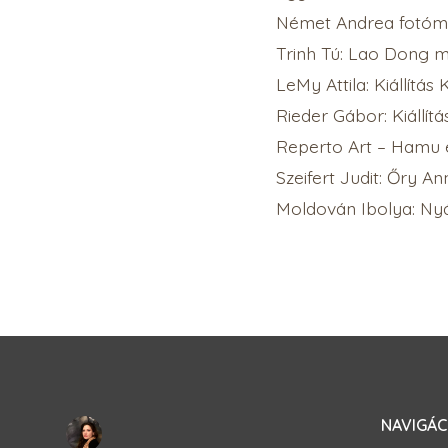
Német Andrea fotóművé
Trinh Tú: Lao Dong m
LeMy Attila: Kiállítá
Rieder Gábor: Kiállí
Reperto Art – Hamu 
Szeifert Judit: Őry A
Moldován Ibolya: Nyá
NAVIGÁC