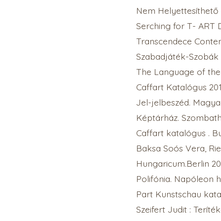
Nem Helyettesíthető
Serching for T- ART D
Transcendece Contemp
Szabadjáték-Szobák M
The Language of the I
Caffart Katalógus 201
Jel-jelbeszéd. Magya
Képtárház. Szombathel
Caffart katalógus . B
Baksa Soós Vera, Ried
Hungaricum.Berlin 20
Polifónia. Napóleon h
Part Kunstschau katal
Szeifert Judit : Terít