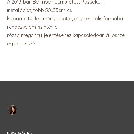
A 2013-ban Berlinben bemutatott Rózsakert
installációt, több 50x35cm-es
különálló tusfestmény alkotja, egy centrális formába
rendezve ami szintén a
rózsa megannyi jelentéséhez kapcsolódóan áll össze
egy egésszé.
NAVIGÁCIÓ